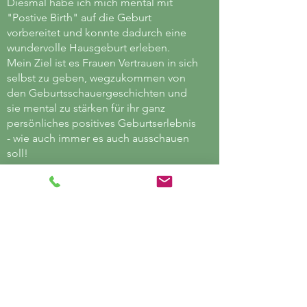
Diesmal habe ich mich mental mit
"Postive Birth" auf die Geburt
vorbereitet und konnte dadurch eine
wundervolle Hausgeburt erleben.
Mein Ziel ist es Frauen Vertrauen in sich
selbst zu geben, wegzukommen von
den Geburtsschauergeschichten und
sie mental zu stärken für ihr ganz
persönliches positives Geburtserlebnis
- wie auch immer es auch ausschauen
soll!
Telefon
+43 680 235 13 89